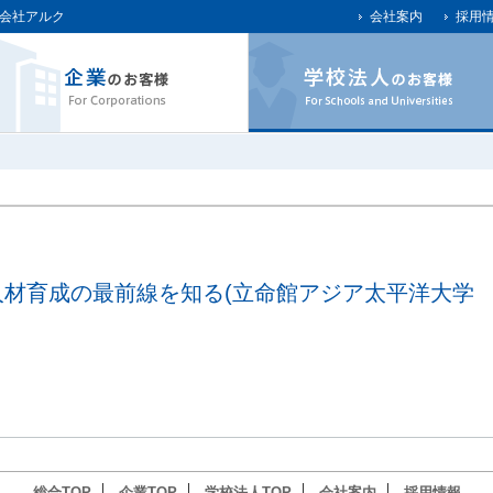
会社アルク
会社案内
採用
材育成の最前線を知る(立命館アジア太平洋大学
総合TOP
企業TOP
学校法人TOP
会社案内
採用情報