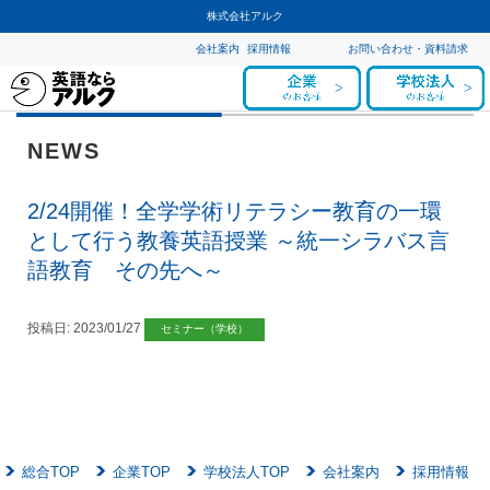
株式会社アルク
会社案内
採用情報
お問い合わせ・資料請求
NEWS
2/24開催！全学学術リテラシー教育の一環
として行う教養英語授業 ～統一シラバス言
語教育 その先へ～
投稿日:
2023/01/27
セミナー（学校）
総合TOP
企業TOP
学校法人TOP
会社案内
採用情報