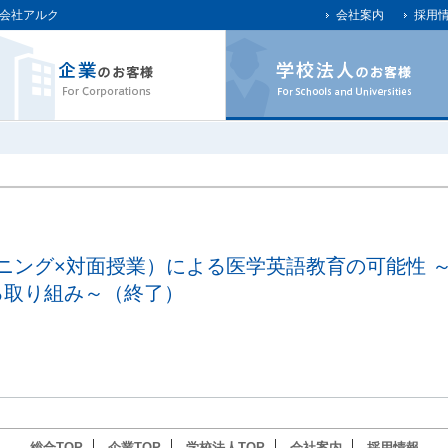
会社アルク
会社案内
採用
ーニング×対面授業）による医学英語教育の可能性 
る取り組み～（終了）
総合TOP
企業TOP
学校法人TOP
会社案内
採用情報