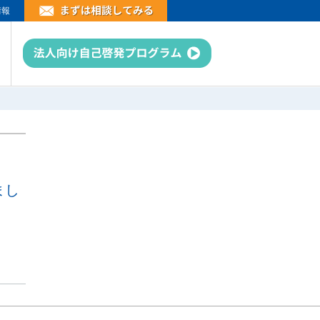
情報
まし