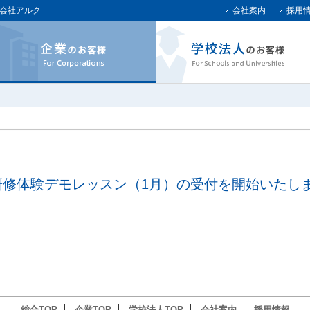
会社アルク
会社案内
採用
研修体験デモレッスン（1月）の受付を開始いたし
総合TOP
企業TOP
学校法人TOP
会社案内
採用情報