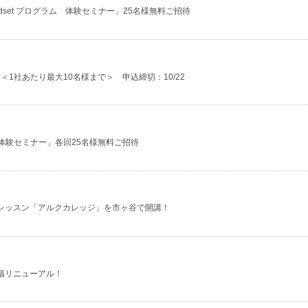
 Mindset プログラム 体験セミナー」25名様無料ご招待
＜1社あたり最大10名様まで＞ 申込締切：10/22
グラム 体験セミナー」各回25名様無料ご招待
レッスン「アルクカレッジ」を市ヶ谷で開講！
幅リニューアル！