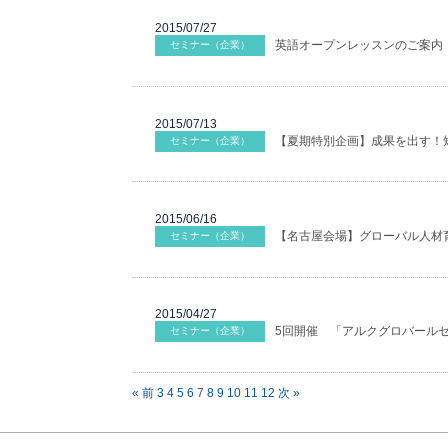
2015/07/27
英語オープンレッスンのご案内
セミナー（企業）
2015/07/13
【夏期特別企画】成果を出す！
セミナー（企業）
2015/06/16
【名古屋会場】グローバル人材育
セミナー（企業）
2015/04/27
5回開催 「アルクグロバール
セミナー（企業）
« 前
3
4
5
6
7
8
9
10
11
12
次 »