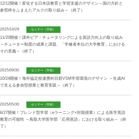
12/12開催！変化する日本語教育と学習支援のデザイン～国の方針と
参照枠をふまえたアルクの取り組み～（終了）
2025/10/29
セミナー（学校）
11/20開催！課外ピア・チュータリングによる英語力向上の取り組み
～チューター制度の成果と課題、「学修者本位の大学教育」における
その意義～（終了）
2025/09/30
セミナー（学校）
10/24開催！海外協定校連携科目群VSM学習環境のデザイン ～生成AI
で支える参加型授業と教育実践～（終了）
2025/05/30
セミナー（学校）
6/27開催！ブレンド型学習（eラーニング×対面授業）による医学英語
教育の可能性 ～鳥取大学医学部「応用英語」における取り組み～（終
了）