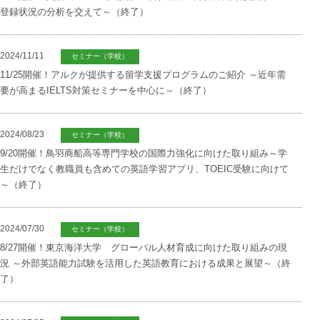
登録状況の分析を交えて～（終了）
2024/11/11
セミナー（学校）
11/25開催！アルクが提供する留学支援プログラムのご紹介 ～近年需
要が高まるIELTS対策セミナーを中心に～（終了）
2024/08/23
セミナー（学校）
9/20開催！鳥羽商船高等専門学校の国際力強化に向けた取り組み～学
生だけでなく教職員も含めての英語学習アプリ、TOEIC受験に向けて
～（終了）
2024/07/30
セミナー（学校）
8/27開催！東京海洋大学 グローバル人材育成に向けた取り組みの現
況 ～外部英語能力試験を活用した英語教育における成果と展望～（終
了）