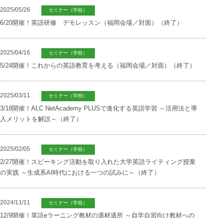
2025/05/26
セミナー（学校）
6/20開催！英語研修 デモレッスン（福岡会場／対面）（終了）
2025/04/16
セミナー（学校）
5/24開催！これからの英語教育を考える（福岡会場／対面）（終了）
2025/03/11
セミナー（学校）
3/18開催！ALC NetAcademy PLUSで進化する英語学習 ～活用法と導
入メリットを解説～（終了）
2025/02/05
セミナー（学校）
2/27開催！スピーキング活動を取り入れた大学英語ライティング授業
の実践 ～生成系AI時代における一つの試みに～（終了）
2024/11/11
セミナー（学校）
12/9開催！英語eラーニング教材の適材適所 ～自学自習向け教材への