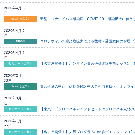
2020年4月 8
日
新型コロナウイルス感染症（COVID-19）感染拡大に
News（学校）
2020年4月 7
日
コロナウィルス感染症拡大による教材・受講案内のお届け
NEWS
2020年4月 6
日
【名古屋開催！】オンライン集合研修体験デモレッスン（
セミナー（企業）
2020年3月
23日
集合研修の中止、延期を検討中のご担当者様へ オンライ
News（企業）
2020年3月 6
日
【東京】「グローバルマインドセットはグローバル人材の基
セミナー（企業）
2020年1月
27日
【名古屋開催！】人気プログラムの体験デモレッスン（2
セミナー（企業）