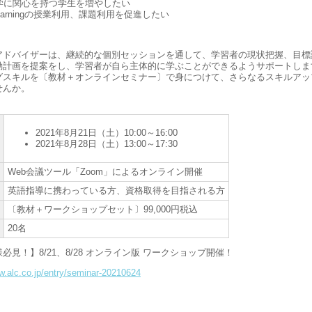
学に関心を持つ学生を増やしたい
learningの授業利用、課題利用を促進したい
アドバイザーは、継続的な個別セッションを通して、学習者の現状把握、目標
動計画を提案をし、学習者が自ら主体的に学ぶことができるようサポートしま
グスキルを〔教材＋オンラインセミナー〕で身につけて、さらなるスキルアッ
せんか。
2021年8月21日（土）10:00～16:00
2021年8月28日（土）13:00～17:30
Web会議ツール「Zoom」によるオンライン開催
英語指導に携わっている方、資格取得を目指される方
〔教材＋ワークショップセット〕99,000円税込
20名
必見！】8/21、8/28 オンライン版 ワークショップ開催！
w.alc.co.jp/entry/seminar-20210624