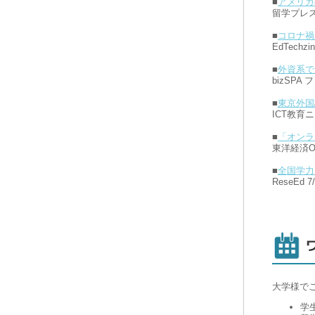
■
アメリカ
留学プレス
■
コロナ禍
EdTechzin
■
外資系で
bizSPA
■
東京外国
ICT教育ニ
■
「オンラ
東洋経済ONL
■
全国学力
ReseEd 7
大学様で
学