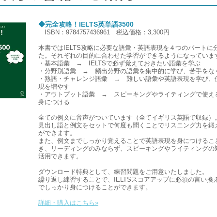
◆完全攻略！IELTS英単語3500
ISBN：9784757436961 税込価格：3,300円
本書ではIELTS攻略に必要な語彙・英語表現を４つのパートに
た。それぞれの目的に合わせた学習ができるようになっていま
・基本語彙 → IELTSで必ず覚えておきたい語彙を学ぶ
・分野別語彙 → 頻出分野の語彙を集中的に学び、苦手をな
・熟語・チャレンジ語彙 → 難しい語彙や英語表現を学び、
現を増やす
・アウトプット語彙 → スピーキングやライティングで使え
身につける
全ての例文に音声がついています（全てイギリス英語で収録）
見出し語と例文をセットで何度も聞くことでリスニング力を鍛
ができます。
また、例文までしっかり覚えることで英語表現を身につけるこ
き、リーディングのみならず、スピーキングやライティングの
活用できます。
ダウンロード特典として、練習問題をご用意いたしました。
繰り返し練習することで、IELTSスコアアップに必須の言い換
でしっかり身につけることができます。
詳細・購入はこちら»