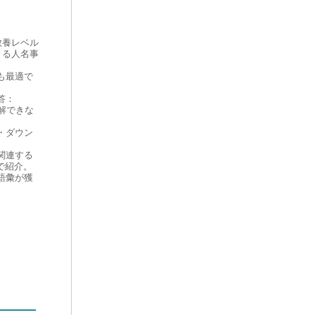
教養レベル
きる人名事
も最適で
答：
理解できな
・ダウン
関連する
で紹介。
語彙が獲