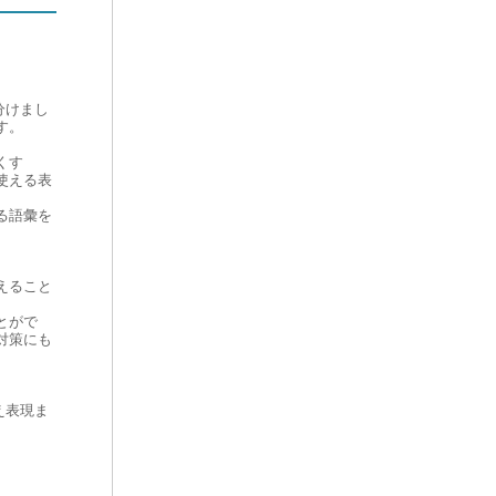
分けまし
す。
くす
使える表
る語彙を
。
えること
とがで
対策にも
え表現ま