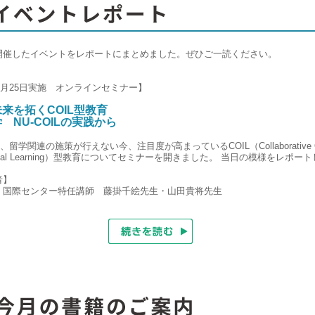
開催したイベントをレポートにまとめました。ぜひご一読ください。
年6月25日実施 オンラインセミナー】
来を拓くCOIL型教育
 NU-COILの実践から
月、留学関連の施策が行えない今、注目度が高まっているCOIL（Collaborative On
ational Learning）型教育についてセミナーを開きました。 当日の模様をレポー
者】
 国際センター特任講師 藤掛千絵先生・山田貴将先生