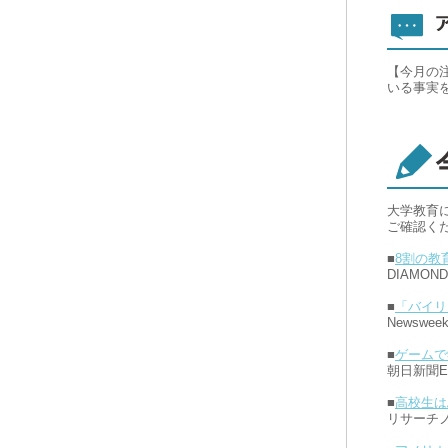
【今月の
いる事実
大学教育
ご確認く
■
8割の教
DIAMOND o
■
「バイリ
Newswee
■
ゲームで
朝日新聞Ed
■
高校生は
リサーチノ