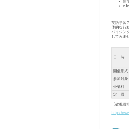
留
e-
英語学習
体的な行
バイジン
してみま
日 時
開催形式
参加対象
受講料
定 員
【教職員様
https://ww