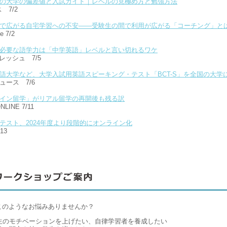
の大学の偏差値と入試ガイド｜レベルの見極め方と勉強方法
 7/2
で広がる自宅学習への不安――受験生の間で利用が広がる「コーチング」と
e 7/2
必要な語学力は「中学英語」レベルと言い切れるワケ
 フレッシュ 7/5
語大学など、大学入試用英語スピーキング・テスト「BCT-S」を全国の大学
ュース 7/6
イン留学」がリアル留学の再開後も残る訳
INE 7/11
テスト、2024年度より段階的にオンライン化
/13
このようなお悩みありませんか？
生のモチベーションを上げたい、自律学習者を養成したい