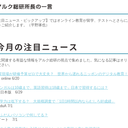
注目ニュース・ピックアップ】ではオンライン教育が留学、テストへとさらに
をご紹介します。（平野琢也）
に関連する有益な情報をアルク総研の視点で集めました。気になる記事はオリ
ださい。
育現場が研修予算ゼロで大丈夫？ 世界から遅れるニッポンのデジタル教育！
nline 6/20
ンガルは10歳まで、英語習得は18歳まで」日本で習得するには？
k日本版 6/29
学力は低下する？ 大規模調査で「1日1時間以内ならむしろ好成績」
uA 7/1
ふだんパソコンで何してる？
ート 7/1