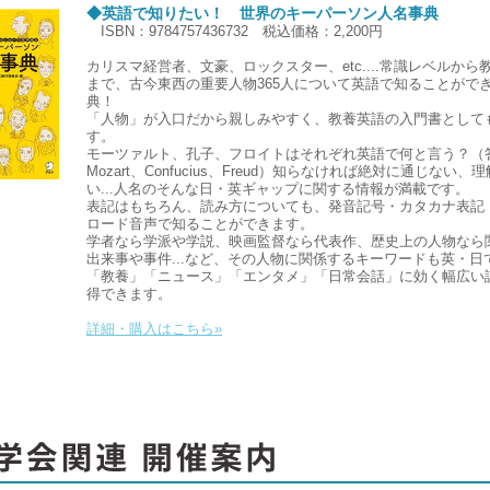
◆英語で知りたい！ 世界のキーパーソン人名事典
ISBN：9784757436732 税込価格：2,200円
カリスマ経営者、文豪、ロックスター、etc....常識レベルから
まで、古今東西の重要人物365人について英語で知ることがで
典！
「人物」が入口だから親しみやすく、教養英語の入門書として
す。
モーツァルト、孔子、フロイトはそれぞれ英語で何と言う？（
Mozart、Confucius、Freud）知らなければ絶対に通じない、
い...人名のそんな日・英ギャップに関する情報が満載です。
表記はもちろん、読み方についても、発音記号・カタカナ表記
ロード音声で知ることができます。
学者なら学派や学説、映画監督なら代表作、歴史上の人物なら
出来事や事件...など、その人物に関係するキーワードも英・日
「教養」「ニュース」「エンタメ」「日常会話」に効く幅広い
得できます。
詳細・購入はこちら»