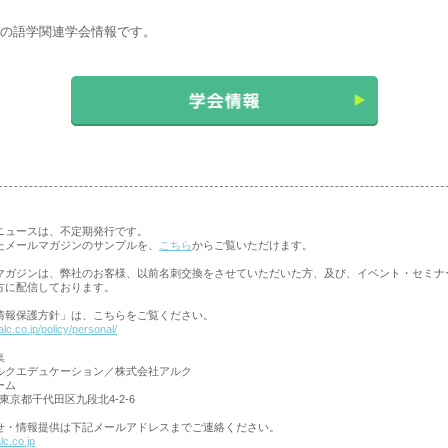
8月の語学関連学会情報です。
ニュースは、不定期発行です。
たメールマガジンのサンプルを、
こちら
からご覧いただけます。
マガジンは、弊社のお客様、以前名刺交換をさせていただいた方、及び、イベント・セミナ
方に配信しております。
情報保護方針」は、こちらをご覧ください。
lc.co.jp/policy/personal/
集
ルクエデュケーション／株式会社アルク
ーム
73 東京都千代田区九段北4-2-6
せ・情報提供は下記メールアドレスまでご連絡ください。
c.co.jp