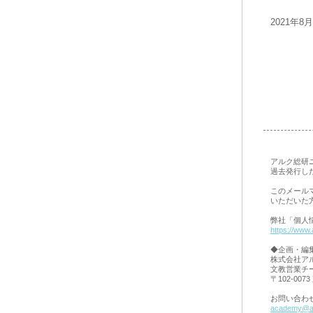
2021年
アルク総研
過去発行し
このメール
いただいた
弊社「個人
https://www.a
◆企画・編
株式会社ア
文教営業チ
〒102-00
お問い合わ
academy@al