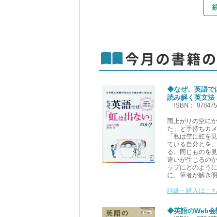
◆なぜ、英語で
読み解く英文法
ISBN： 97847
雨上がりの空に
た」と手持ちカ
「私は空に虹を見ました
ている自分とを
る。同じものを
違いが生じるの
ップにどのよう
に、筆者が解き
詳細・購入はこち
◆英語のWeb会