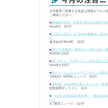
大学教育に関連する有益な情報をアルク
ご確認ください。
■
教職員大学院、充足率100％は54校中13
ReseEd 10/15
■
入試から読みとる｢大学が受験生に求める
る
東洋経済ONLINE 10/25
■
DXで大学教育・経営はどう変わるか？
AINOW 10/25
■
使いやすい「大学サイト」総合1位は工
ReseEd 10/27
■
朝ドラ「カムカムエヴリバディ」の時代
YAHOO! JAPAN ニュース 10/31
■
【特集】英語授業の新システムで「世界に
讀賣新聞オンライン 11/4
■
「大学のOB/OG訪問名簿」、就活生の
べ＝
ICT教育ニュース 11/10