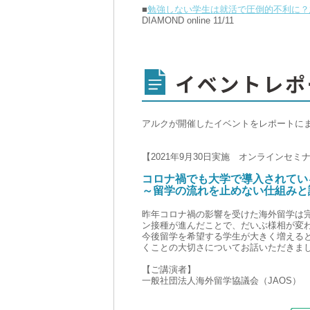
■
勉強しない学生は就活で圧倒的不利に？
DIAMOND online 11/11
アルクが開催したイベントをレポートに
【2021年9月30日実施 オンラインセミ
コロナ禍でも大学で導入されてい
～留学の流れを止めない仕組みと
昨年コロナ禍の影響を受けた海外留学は
ン接種が進んだことで、だいぶ様相が変
今後留学を希望する学生が大きく増える
くことの大切さについてお話いただきま
【ご講演者】
一般社団法人海外留学協議会（JAOS）