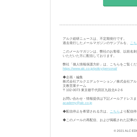
アルク総研ニュースは、不定期発行です。
過去発行したメールマガジンのサンプルを、
こち
このメールマガジンは、弊社のお客様、以前名刺
いただいた方に配信しております。
弊社「個人情報保護方針」は、こちらをご覧くだ
https://www.alc.co.jp/policy/personal/
◆企画・編集
株式会社アルクエデュケーション／株式会社アル
文教営業チーム
〒102-0073 東京都千代田区九段北4-2-6
お問い合わせ・情報提供は下記メールアドレスま
academy@alc.co.jp
◆配信停止を希望される方は、
こちら
より配信停
◆このメールの再配信、および掲載された記事の
© 2021 ALC ED