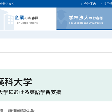
会社アルク
会社案内
採用
授 楠瀬健昭先生