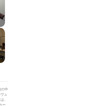
動の中
タヴュ
目は、
カー