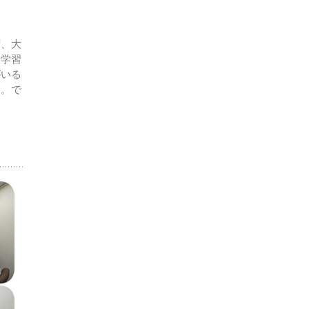
ず、大
語学習
がいる
ん。で