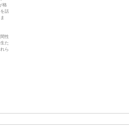
が格
語を話
いま
人間性
学生た
入れら