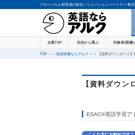
グローバル人材育成の総合ソリューションパートナー
株式
企業TOP
目的から選ぶ
対象者(階層
TOP
＞＞
英語研修ならアルク
＞＞ 【資料ダウンロード】
【資料ダウンロ
ESAC®英語学習ア
こんな方にお勧めです！