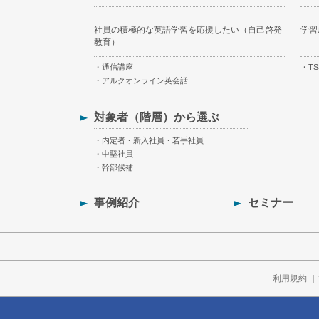
社員の積極的な英語学習を応援したい（自己啓発
学習
教育）
通信講座
TS
アルクオンライン英会話
対象者（階層）から選ぶ
内定者・新入社員・若手社員
中堅社員
幹部候補
事例紹介
セミナー
利用規約
｜