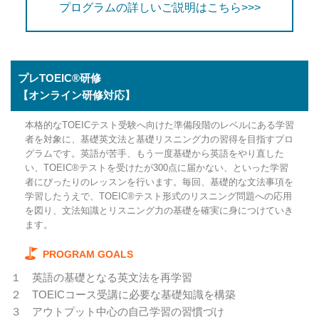
プログラムの詳しいご説明はこちら>>>
プレTOEIC®研修
【オンライン研修対応】
本格的なTOEICテスト受験へ向けた準備段階のレベルにある学習
者を対象に、基礎英文法と基礎リスニング力の習得を目指すプロ
グラムです。英語が苦手、もう一度基礎から英語をやり直した
い、TOEIC®テストを受けたが300点に届かない、といった学習
者にぴったりのレッスンを行います。毎回、基礎的な文法事項を
学習したうえで、TOEIC®テスト形式のリスニング問題への応用
を図り、文法知識とリスニング力の基礎を確実に身につけていき
ます。
PROGRAM GOALS
１
英語の基礎となる英文法を再学習
２
TOEICコース受講に必要な基礎知識を構築
３
アウトプット中心の自己学習の習慣づけ