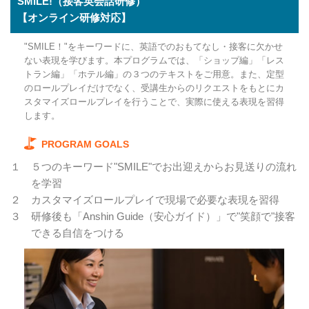
SMILE!（接客英会話研修）
【オンライン研修対応】
"SMILE！"をキーワードに、英語でのおもてなし・接客に欠かせ
ない表現を学びます。本プログラムでは、「ショップ編」「レス
トラン編」「ホテル編」の３つのテキストをご用意。また、定型
のロールプレイだけでなく、受講生からのリクエストをもとにカ
スタマイズロールプレイを行うことで、実際に使える表現を習得
します。
PROGRAM GOALS
１
５つのキーワード"SMILE"でお出迎えからお見送りの流れ
を学習
２
カスタマイズロールプレイで現場で必要な表現を習得
３
研修後も「Anshin Guide（安心ガイド）」で"笑顔で"接客
できる自信をつける