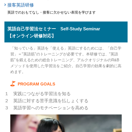
接客英語研修
英語でのおもてなし・接客に欠かせない表現を学びます
英語自己学習法セミナー Self-Study Seminar
【オンライン研修対応】
「知っている」英語を「使える」英語にするためには、「自己学
習」＝"英語筋"のトレーニングが必要です。本研修では、"英語
筋"を鍛えるための総合トレーニング、アルクオリジナルのR&B
メソッドを使用した学習法をご紹介。自己学習の効果を劇的に高
めます。
PROGRAM GOALS
１
実践につながる学習法を知る
２
英語に対する苦手意識を払しょくする
３
英語学習へのモチベーションを高める