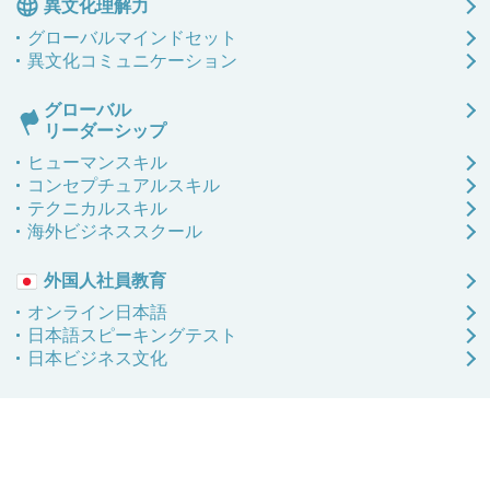
異文化理解力
閉じる
ダウンロード（無料）
グローバル
マインドセット
異文化
コミュニケーション
閉じる
グローバル
ご不明点があればお気軽に
リーダーシップ
まずは無料相談
ヒューマンスキル
コンセプチュアルスキル
テクニカルスキル
海外ビジネススクール
閉じる
外国人社員教育
オンライン日本語
日本語
スピーキングテスト
日本ビジネス文化