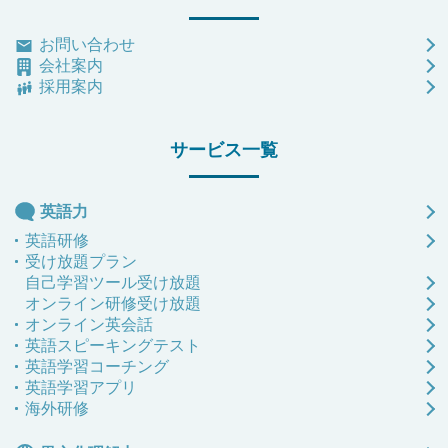
や改善のスキルを習得します。
アルクのサービス資料
（語学学校）
ご不明点があればお気軽に
ご不明点があればお気軽に
マネジメントコミュニケーションスキル研修
まずは無料相談
お問い合わせ
欧米などの語学学校での海外研修
アルクのサービス資料
リーダーシップ・チームワーク・イノベーシ
ダウンロード（無料）
まずは無料相談
まずは無料相談
会社案内
閉じる
テクニカルスキル
閉じる
ョンを英語で習得
採用案内
ダウンロード（無料）
マーケティング、会計、ファイナンスなどビ
閉じる
エグゼクティブエデュケーション
ジネスにおけるテクニカルスキルについて学
ご不明点があればお気軽に
閉じる
閉じる
（ビジネススクール）
サービス一覧
オンラインビジネス英語スクール
びます。
ご不明点があればお気軽に
まずは無料相談
海外トップビジネススクールのエグゼクティ
5つのビジネス英語コースが受講し放題
ブプログラム
まずは無料相談
英語力
英語研修
アルクのサービス資料
閉じる
受け放題プラン
アルクのサービス資料
エグゼクティブエデュケーション
自己学習ツール受け放題
ダウンロード（無料）
閉じる
国内事前準備研修
オンライン研修受け放題
ダウンロード（無料）
オンライン英会話
エグゼクティブエデュケーションの事前準備
英語スピーキングテスト
プログラム
ご不明点があればお気軽に
英語学習コーチング
ご不明点があればお気軽に
英語学習アプリ
まずは無料相談
海外研修
まずは無料相談
アルクのサービス資料