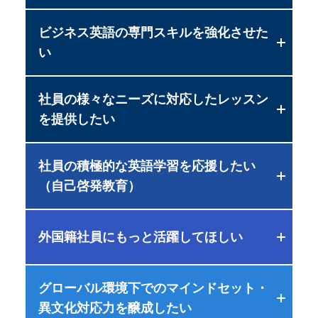
ビジネス英語の専門スキルを強化させた
アウトプット集中強化
プレTOEICテスト対策
い
ビジネス英語研修
基礎英文法と基礎リスニング力の習得を目指
アウトプット力にフォーカスした業務に直結
します
する英語力習得
社員の様々なニーズに対応したレッスン
Email/電話対応/報告書作成
を提供したい
スキル研修
TOEIC®テスト対策
日常的なビジネスコミュニケーションに必須
4技能強化 ビジネス英語研修
スコアアップ＋αの実務で使える英語力を養い
のスキルを養成
インプット・アウトプットの練習でビジネス
社員の積極的な英語学習を応援したい
ます
オンラインビジネス英語スクール
英語力強化
（自己啓発教育）
5つのビジネス英語コースが受講し放題
プレゼンテーションスキル研修
リスニング徹底強化研修
聞き手にインパクトを与える効果的なプレゼ
ビジネス英語実践レッスン 受け放題プラン
外国籍社員にもっと活躍してほしい
英語が「聞こえる」脳になる！トレーニング
英語学習ツール 定額使い放題プラン
アルクのサービス資料
ンスキルの習得
英語力中上級者向けのビジネス英語コースが
多彩なツールにより、レベルやニーズに合っ
ダウンロード（無料）
オンラインで６か月間受け放題
た学習が可能
グローバル環境下でのマインドセット・
スピーキング徹底強化研修
外国籍社員向け日本ビジネス文化
ミーティングスキル研修
異文化対応力を醸成したい
「何を」(発想力)「どう話すか」(伝達力)を身
日本のビジネスにおける価値観・文化・マナ