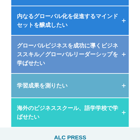
アウトプット中心の研修で効果的なミーティ
ご不明点があればお気軽に
オンライン英会話
につけます
プライベートレッスン
ーの理解と実践
ング力を習得
ネイティブ・日本人バイリンガル講師とのマ
最短距離で受講者を目的地に届けるために全
まずは無料相談
内なるグローバル化を促進するマインド
グローバルマインドセット
ンツーマンレッスン
力サポート！
セットを醸成したい
土台となるグローバルマインドセットや基礎
接客英会話研修
日本語スピーキングテスト
ネゴシエーションスキル研修
的な異文化知識
英語でのおもてなし・接客に欠かせない表現
ビジネスで必要な日本語会話力を10段階で測
交渉の実戦経験を積み良好な関係を築くスキ
閉じる
英語自己学習法セミナー
を学びます
常駐講師契約
定。電話で15分受験
グローバルビジネスを成功に導くビジネ
グローバルマインドセット
ルも学びます
自己学習法を劇的に高める学習法を紹介
貴社のニーズにより合致した英語研修を実施
ススキル／グローバルリーダーシップを
グローバル業務に直接従事していない社員向
異文化コミュニケーション
することが可能
学ばせたい
けプログラム
異文化コミュニケーションスキルを土台にし
英語学習ツール 定額使い放題プラン
オンライン日本語スクール
リーディングスキル研修
英語自己学習ツール 使い放題プラン
たグローバル対応力
オンライン英会話・アプリ・セミナーなどが
1on1で会話力重視。入門から上級まで、ビジ
読む力を鍛え様々なリーディングのスキルを
全レベル対応の学習アプリ・オンライン英会
定額使い放題
ネスパーソン向け
ヒューマンスキル
学習成果を測りたい
身につけます
アルクのサービス資料
話・セミナー・テストなど利用し放題
アルクのサービス資料
グローバル環境下でのリーダーシップ、チー
アルクのサービス資料
ムビルディング力を養成します。
ダウンロード（無料）
ダウンロード（無料）
海外のビジネススクール、語学学校で学
英語スピーキングテスト
ロジカルスピーキング研修
アルクのサービス資料
アルクのサービス資料
英語学習アドバイザー
ダウンロード（無料）
ばせたい
スピーキング力を電話で15分で測定
ビジネスシーンでの論理的で説得力のある話
学習計画から学習法に至るまで総合的にコー
コンセプチュアルスキル研修
ダウンロード（無料）
ダウンロード（無料）
ご不明点があればお気軽に
し方を学びます
ご不明点があればお気軽に
チング
本質的な問題の発見とその解決、事業の創出
ご不明点があればお気軽に
ALC PRESS
まずは無料相談
海外研修プログラム
まずは無料相談