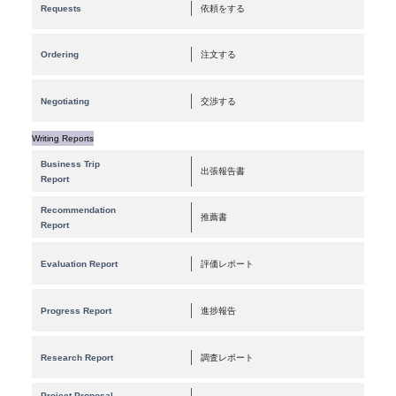
Requests
依頼をする
Ordering
注文する
Negotiating
交渉する
Writing Reports
Business Trip
出張報告書
Report
Recommendation
推薦書
Report
Evaluation Report
評価レポート
Progress Report
進捗報告
Research Report
調査レポート
Project Proposal