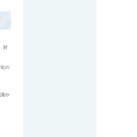
た。対
文化の
知識や