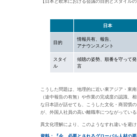
【日本と欧米における会議の目的とスタイルの
日本
情報共有、報告、
目的
アナウンスメント
スタイ
傾聴の姿勢、順番を守って発
ル
言
こうした問題は、地理的に近い東アジア・東南
（途中報告の有無）や作業の完成度の認識、相
な日本語が話せても、こうした文化・商習慣の
が、外国人社員の高い離職率につながっている
異文化理解により、このようなすれ違いを避け
資料：『今、必要とされるグローバル人材の要件