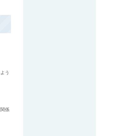
るよう
頼関係
。